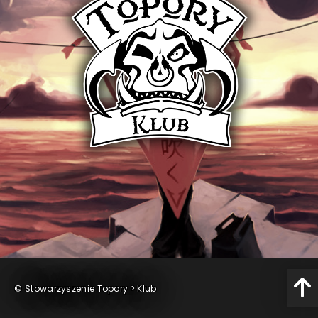
©
Stowarzyszenie Topory
>
Klub